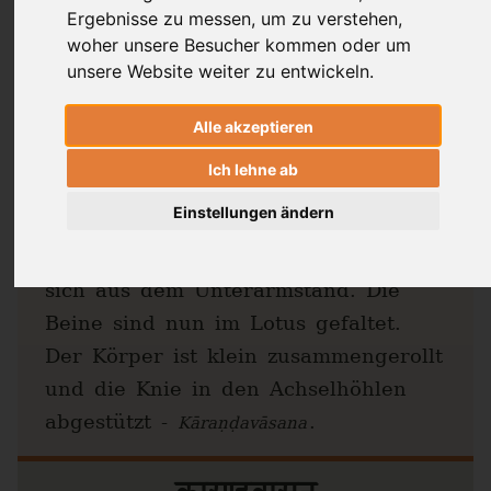
Ergebnisse zu messen, um zu verstehen,
woher unsere Besucher kommen oder um
unsere Website weiter zu entwickeln.
Kāraṇḍavāsana
: Himalaya
Alle akzeptieren
Flugente
Ich lehne ab
Einstellungen ändern
Dr. Ronald Steiner
Die “Himalaya Flugente” entwickelt
sich aus dem Unterarmstand. Die
Beine sind nun im Lotus gefaltet.
Der Körper ist klein zusammengerollt
und die Knie in den Achselhöhlen
abgestützt -
.
Kāraṇḍavāsana