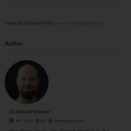
Fotograf: Richard Pilnick -
www.richardpilnick.com
Author
Dr. Ronald Steiner
®
AYI
Expert
Ulm
AshtangaYoga.info