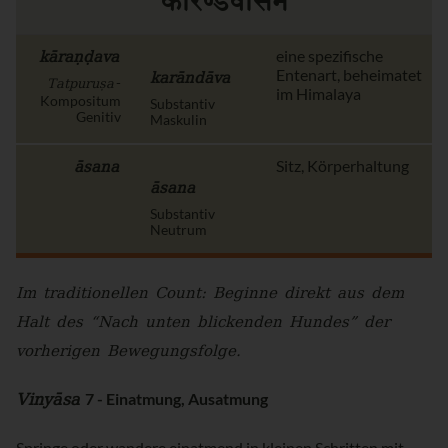
कारण्डवासन
kāraṇḍava
eine spezifische
karāndāva
Entenart, beheimatet
Tatpuruṣa
-
im Himalaya
Kompositum
Substantiv
Genitiv
Maskulin
āsana
Sitz, Körperhaltung
āsana
Substantiv
Neutrum
Im traditionellen Count: Beginne direkt aus dem
Halt des “Nach unten blickenden Hundes” der
vorherigen Bewegungsfolge.
Vinyāsa
7 - Einatmung, Ausatmung
Springe oder wandere einatmend in kleinen Schritten mit