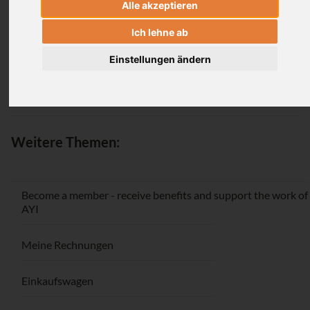
Alle akzeptieren
Login
Ich lehne ab
Einstellungen ändern
Passwort vergessen / Registrieren
Weitere Themen:
Become a member - receive benefits and support the work of
AYI
Meine Rechnungen
Einkaufswagen