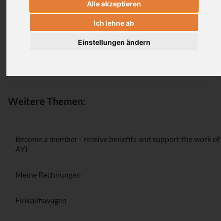
Alle akzeptieren
Login
Ich lehne ab
Einstellungen ändern
Passwort vergessen / Registrieren
Weitere Themen:
Become a member - receive benefits and support the work of
AYI
Meine Rechnungen
Einkaufswagen