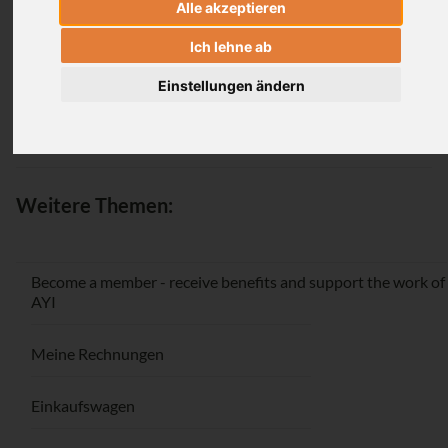
Alle akzeptieren
Login
Ich lehne ab
Einstellungen ändern
Passwort vergessen / Registrieren
Weitere Themen:
Become a member - receive benefits and support the work of
AYI
Meine Rechnungen
Einkaufswagen