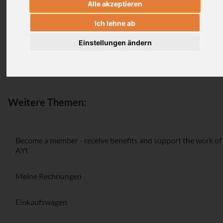
Alle akzeptieren
Login
Ich lehne ab
Einstellungen ändern
Passwort vergessen / Registrieren
Weitere Themen:
Become a member - receive benefits and support the work of
AYI
Meine Rechnungen
Einkaufswagen