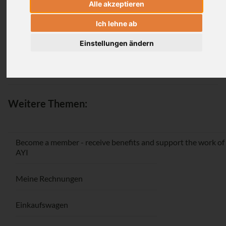
Alle akzeptieren
Login
Ich lehne ab
Einstellungen ändern
Passwort vergessen / Registrieren
Weitere Themen:
Become a member - receive benefits and support the work of
AYI
Meine Rechnungen
Einkaufswagen