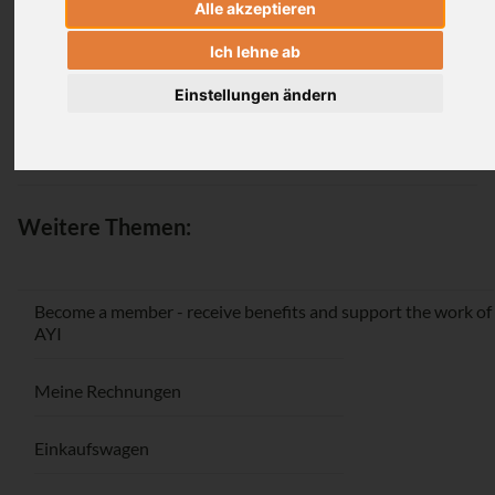
Alle akzeptieren
Login
Ich lehne ab
Einstellungen ändern
Passwort vergessen / Registrieren
Weitere Themen:
Become a member - receive benefits and support the work of
AYI
Meine Rechnungen
Einkaufswagen