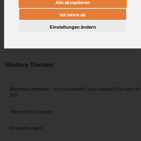
Alle akzeptieren
Login
Ich lehne ab
Einstellungen ändern
Passwort vergessen / Registrieren
Weitere Themen:
Become a member - receive benefits and support the work of
AYI
Meine Rechnungen
Einkaufswagen