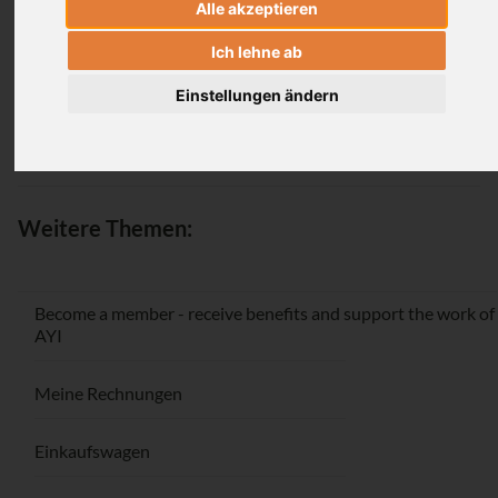
Alle akzeptieren
Login
Ich lehne ab
Einstellungen ändern
Passwort vergessen / Registrieren
Weitere Themen:
Become a member - receive benefits and support the work of
AYI
Meine Rechnungen
Einkaufswagen