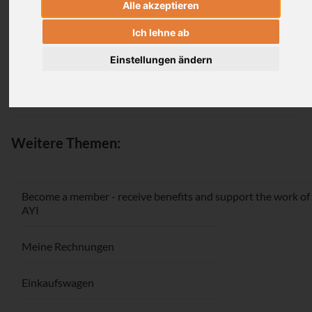
Alle akzeptieren
Login
Ich lehne ab
Einstellungen ändern
Passwort vergessen / Registrieren
Weitere Themen:
Become a member - receive benefits and support the work of
AYI
Meine Rechnungen
Einkaufswagen