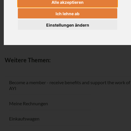
Alle akzeptieren
Login
Ich lehne ab
Einstellungen ändern
Passwort vergessen / Registrieren
Weitere Themen:
Become a member - receive benefits and support the work of
AYI
Meine Rechnungen
Einkaufswagen