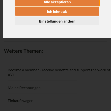
Alle akzeptieren
Login
Ich lehne ab
Einstellungen ändern
Passwort vergessen / Registrieren
Weitere Themen:
Become a member - receive benefits and support the work of
AYI
Meine Rechnungen
Einkaufswagen