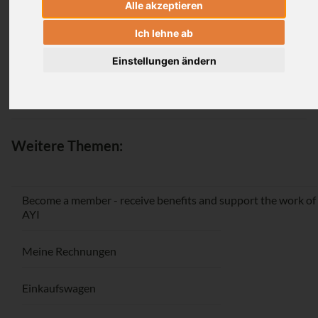
Alle akzeptieren
Login
Ich lehne ab
Einstellungen ändern
Passwort vergessen / Registrieren
Weitere Themen:
Become a member - receive benefits and support the work of
AYI
Meine Rechnungen
Einkaufswagen