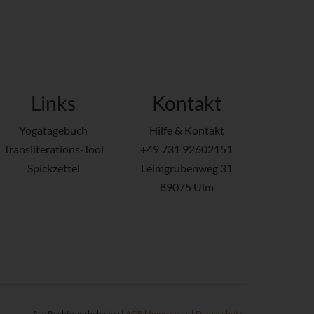
Links
Kontakt
Yogatagebuch
Hilfe & Kontakt
Transliterations-Tool
+49 731 92602151
Spickzettel
Leimgrubenweg 31
89075 Ulm
Alle Rechte vorbehalten |
AGB
|
Impressum
|
Datenschutz