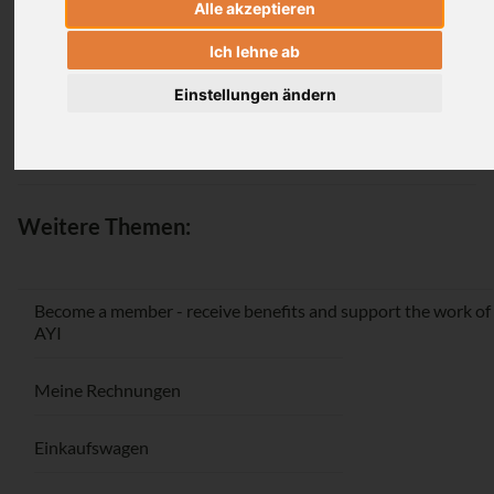
Alle akzeptieren
Login
Ich lehne ab
Einstellungen ändern
Passwort vergessen / Registrieren
Weitere Themen:
Become a member - receive benefits and support the work of
AYI
Meine Rechnungen
Einkaufswagen