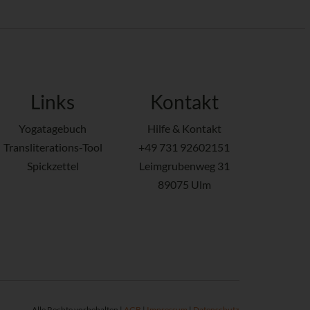
Links
Kontakt
Yogatagebuch
Hilfe & Kontakt
Transliterations-Tool
+49 731 92602151
Spickzettel
Leimgrubenweg 31
89075 Ulm
Alle Rechte vorbehalten |
AGB
|
Impressum
|
Datenschutz