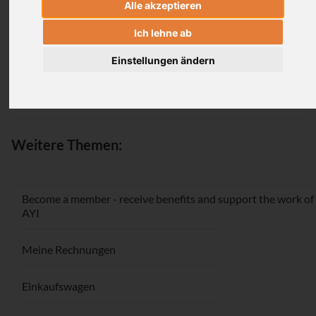
Alle akzeptieren
Login
Ich lehne ab
Einstellungen ändern
Passwort vergessen / Registrieren
Weitere Themen:
Become a member - receive benefits and support the work of
AYI
Meine Rechnungen
Einkaufswagen