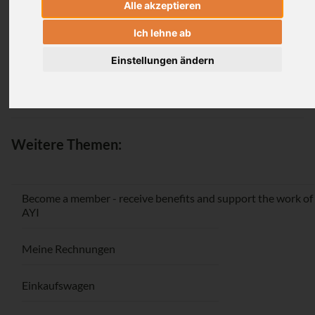
Alle akzeptieren
Login
Ich lehne ab
Einstellungen ändern
Passwort vergessen / Registrieren
Weitere Themen:
Become a member - receive benefits and support the work of
AYI
Meine Rechnungen
Einkaufswagen