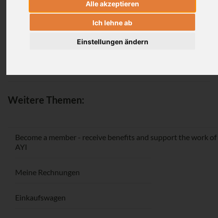
Alle akzeptieren
Login
Ich lehne ab
Einstellungen ändern
Passwort vergessen / Registrieren
Weitere Themen:
Become a member - receive benefits and support the work of
AYI
Meine Rechnungen
Einkaufswagen