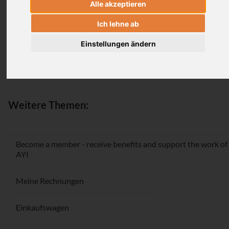
Alle akzeptieren
Login
Ich lehne ab
Einstellungen ändern
Passwort vergessen / Registrieren
Weitere Themen:
Become a member - receive benefits and support the work of
AYI
Meine Rechnungen
Einkaufswagen