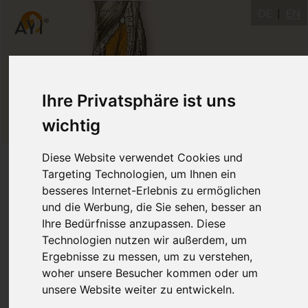
DE
EN
Ihre Privatsphäre ist uns
wichtig
Diese Website verwendet Cookies und
M. Tibialis Posterior
Targeting Technologien, um Ihnen ein
besseres Internet-Erlebnis zu ermöglichen
und die Werbung, die Sie sehen, besser an
Der Musculus tibialis posterior (lat. für
Ihre Bedürfnisse anzupassen. Diese
„hinterer Schienbeinmuskel“) ist ein
Technologien nutzen wir außerdem, um
Skelettmuskel und zählt zu den tiefen
Ergebnisse zu messen, um zu verstehen,
Beugern am Unterschenkel. Die
woher unsere Besucher kommen oder um
unsere Website weiter zu entwickeln.
Ansatzsehne zieht durch den Tarsaltunnel