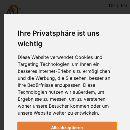
DE
EN
Ihre Privatsphäre ist uns
eMTC: Faszien
wichtig
Diese Website verwendet Cookies und
Mit diesen Aufgaben und Materialien
Targeting Technologien, um Ihnen ein
möchten wir Dir die Möglichkeit geben
besseres Internet-Erlebnis zu ermöglichen
die Inhalte des Modular Therapy Course
und die Werbung, die Sie sehen, besser an
(MTC) zu vertiefen und in Deine Praxis
Ihre Bedürfnisse anzupassen. Diese
und Unterrichten zu integrieren.
Technologien nutzen wir außerdem, um
Ergebnisse zu messen, um zu verstehen,
woher unsere Besucher kommen oder um
unsere Website weiter zu entwickeln.
Alle akzeptieren