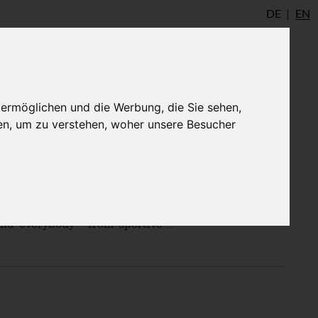
DE
EN
io
AYInstitute Ulm
Shop
Login
 ermöglichen und die Werbung, die Sie sehen,
en, um zu verstehen, woher unsere Besucher
links traditional Ashtanga Yoga with innovative
nd everybody - from sportive...