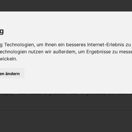
t
Philosophy
TeachersTraining
Online Yogastud
ig
 Technologien, um Ihnen ein besseres Internet-Erlebnis zu
 Technologien nutzen wir außerdem, um Ergebnisse zu mess
wickeln.
gen ändern
.info
 Steiner is the founder of the AYI method. This method 
sophy. This forms a practice that is personal for each a