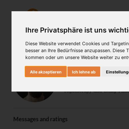
AshtangaYoga
HealingMovemen
Ihre Privatsphäre ist uns wicht
Author
Diese Website verwendet Cookies und Targeting
besser an Ihre Bedürfnisse anzupassen. Diese
kommen oder um unsere Website weiter zu ent
Dr. Ronald Steiner
Alle akzeptieren
Ich lehne ab
Einstellun
®
AYI
Expert
Ulm
AshtangaYoga
The "Yoga Doc" - Dr. Ronald
Yogatherapy and living Philo
Messages and ratings