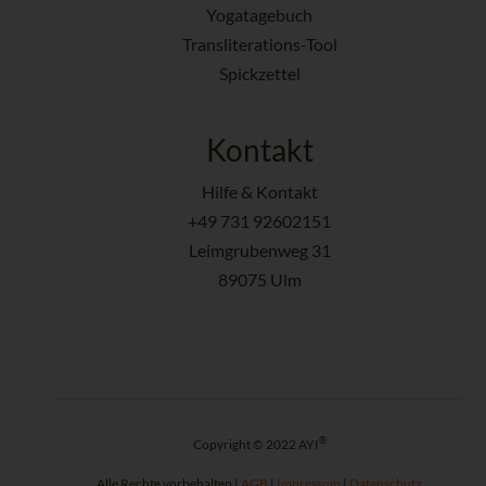
Yogatagebuch
Transliterations-Tool
Spickzettel
Kontakt
Hilfe & Kontakt
+49 731 92602151
Leimgrubenweg 31
89075 Ulm
®
Copyright © 2022 AYI
Alle Rechte vorbehalten |
AGB
|
Impressum
|
Datenschutz