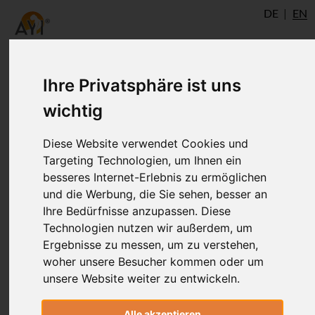
DE
EN
Ihre Privatsphäre ist uns
Inspired - Milestep 2
wichtig
Diese Website verwendet Cookies und
Dies ist der zweite Meilenstein in Deiner
Targeting Technologien, um Ihnen ein
®
AYI
Inspired Ausbildung. In diesem E-
besseres Internet-Erlebnis zu ermöglichen
Learning bekommst Du insgesamt
und die Werbung, die Sie sehen, besser an
folgende Aufgaben: 10 mal Praxis mit
Ihre Bedürfnisse anzupassen. Diese
verschiedenem Fokus, 4 theoretische
Technologien nutzen wir außerdem, um
Aufgaben und 10 mal Unterrichten mit
Ergebnisse zu messen, um zu verstehen,
verschiedenem Fokus und 3 Aufgaben zur
woher unsere Besucher kommen oder um
unsere Website weiter zu entwickeln.
persönlichen Reflexion. Der letzte dieser
10 Unterrichtsaufgaben soll gefilmt
Alle akzeptieren