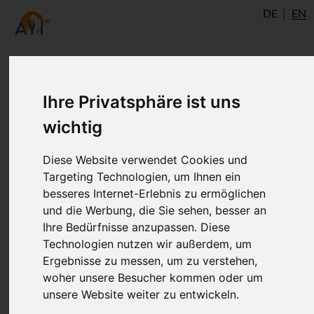
DE
EN
Ihre Privatsphäre ist uns
Author
wichtig
Diese Website verwendet Cookies und
Targeting Technologien, um Ihnen ein
besseres Internet-Erlebnis zu ermöglichen
und die Werbung, die Sie sehen, besser an
Ihre Bedürfnisse anzupassen. Diese
Technologien nutzen wir außerdem, um
Ergebnisse zu messen, um zu verstehen,
Dr. Ronald Steiner
woher unsere Besucher kommen oder um
unsere Website weiter zu entwickeln.
®
AYI
Expert
Ulm
AshtangaYoga.info