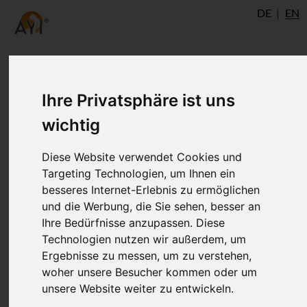
DE
EN
Mm. Intercostales Externi
Ihre Privatsphäre ist uns
wichtig
The Musculus intercostalis externus is a
Diese Website verwendet Cookies und
skeletal muscle which runs between each
Targeting Technologien, um Ihnen ein
space between the rips of the thorax. The
besseres Internet-Erlebnis zu ermöglichen
Musculi intercostales externi (plural) run
und die Werbung, die Sie sehen, besser an
ventrokaudal (belly-tailward, in humans
Ihre Bedürfnisse anzupassen. Diese
from the front and down) from one rip to
Technologien nutzen wir außerdem, um
the subsequent one.
Ergebnisse zu messen, um zu verstehen,
woher unsere Besucher kommen oder um
unsere Website weiter zu entwickeln.