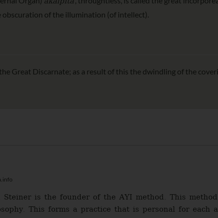
akalpita
ternal Organ)
, throughtless, is called the great incorpore
obscuration of the illumination (of intellect).
he Great Discarnate; as a result of this the dwindling of the cover
.info
 Steiner is the founder of the AYI method. This method 
sophy. This forms a practice that is personal for each a