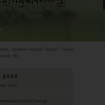
ion des Todes
ki
Seins, unsere wahre Natur. Unser
mung ab.
यः ॥४३॥
ayaḥ ॥43॥
mahā-videhā
lose (
| nom sg)