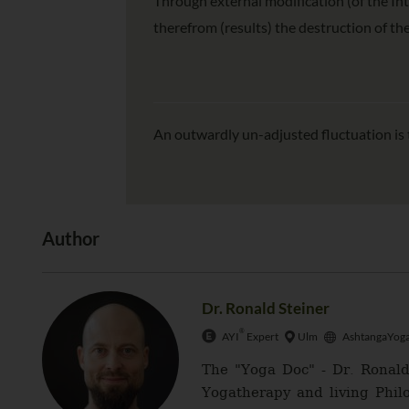
Through external modification (of the In
therefrom (results) the destruction of the 
An outwardly un-adjusted fluctuation is t
Author
Dr. Ronald Steiner
®
AYI
Expert
Ulm
AshtangaYoga
The "Yoga Doc" - Dr. Ronald
Yogatherapy and living Philo