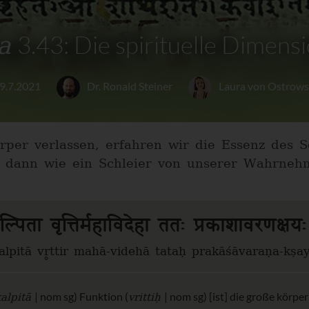
a
3.43: Die spirituelle Dimens
9.7.2021
Dr. Ronald Steiner
Laura von Ostrows
per verlassen, erfahren wir die Essenz des 
lt dann wie ein Schleier von unserer Wahrneh
्पिता वृत्तिर्महाविदेहा ततः प्रकाशावरणक्ष
alpitā vr̥ttir mahā-videhā tataḥ prakāśāvaraṇa-kṣ
alpitā
vrittiḥ
| nom sg) Funktion (
| nom sg) [ist] die große körper