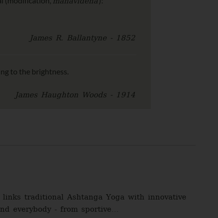
mahāvideha
al (modification,
):
James R. Ballantyne - 1852
ing to the brightness.
James Haughton Woods - 1914
links traditional Ashtanga Yoga with innovative
nd everybody - from sportive...