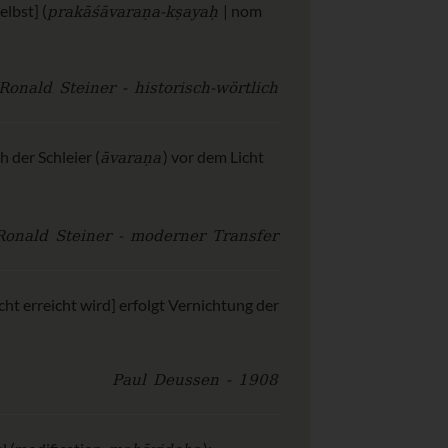
prakāśāvaraṇa-kṣayaḥ
elbst] (
| nom
Ronald Steiner - historisch-wörtlich
āvaraṇa
h der Schleier (
) vor dem Licht
Ronald Steiner - moderner Transfer
t erreicht wird] erfolgt Vernichtung der
Paul Deussen - 1908