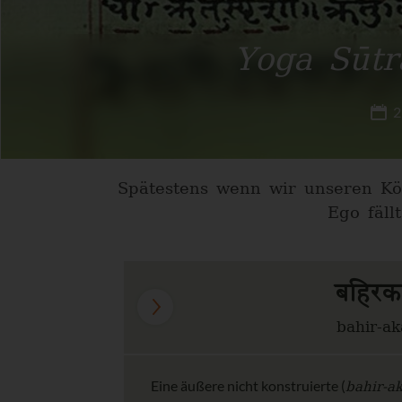
Yoga Sūtr
2
Spätestens wenn wir unseren Kör
Ego fäl
बहिरकल
bahir-ak
bahir-ak
Eine äußere nicht konstruierte (