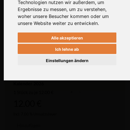
Technologien nutzen wir außerdem, um
Technologien nutzen wir außerdem, um
Ergebnisse zu messen, um zu verstehen,
Ergebnisse zu messen, um zu verstehen,
woher unsere Besucher kommen oder um
woher unsere Besucher kommen oder um
unsere Website weiter zu entwickeln.
unsere Website weiter zu entwickeln.
Alle akzeptieren
Alle akzeptieren
Ich lehne ab
Ich lehne ab
Einstellungen ändern
Einstellungen ändern
Kalender 2026
+
-
1 Stück zu je 12.00 €
12.00 €
Incl. 7.00 % Umsatzsteuer
Hinzufügen