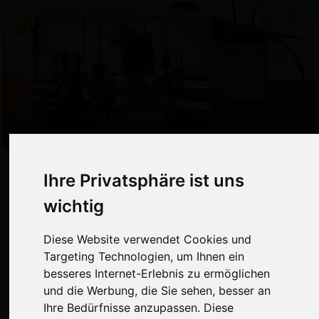
DE
EN
Ihre Privatsphäre ist uns
Ihre Privatsphäre ist uns
Jetzt neu und druckfrisch eingetroffen.
Unser Kalender für 2026 ist jetzt endlich
wichtig
wichtig
da!
Diese Website verwendet Cookies und
Diese Website verwendet Cookies und
Targeting Technologien, um Ihnen ein
Targeting Technologien, um Ihnen ein
besseres Internet-Erlebnis zu ermöglichen
besseres Internet-Erlebnis zu ermöglichen
und die Werbung, die Sie sehen, besser an
und die Werbung, die Sie sehen, besser an
Ihre Bedürfnisse anzupassen. Diese
Ihre Bedürfnisse anzupassen. Diese