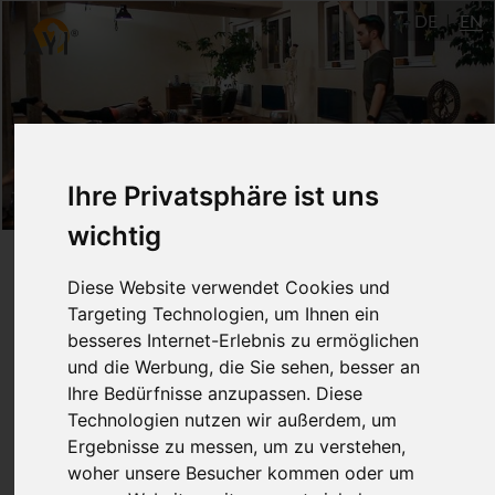
DE
EN
Ihre Privatsphäre ist uns
wichtig
Studentenkurs (Do 17:00
Diese Website verwendet Cookies und
Uhr) - Basic
Targeting Technologien, um Ihnen ein
besseres Internet-Erlebnis zu ermöglichen
und die Werbung, die Sie sehen, besser an
April - July 2018
Ihre Bedürfnisse anzupassen. Diese
Technologien nutzen wir außerdem, um
Ulm
Ergebnisse zu messen, um zu verstehen,
Patrick Albus
28 EU
woher unsere Besucher kommen oder um