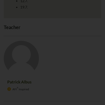
12.7.
19.7.
Teacher
Patrick Albus
®
AYI
Inspired