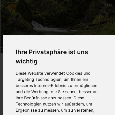
DE
EN
Ihre Privatsphäre ist uns
wichtig
Yoga – im Fluß des Atems
(Mo 20:00 Uhr) - Basic
Diese Website verwendet Cookies und
Targeting Technologien, um Ihnen ein
besseres Internet-Erlebnis zu ermöglichen
May - July 2018
und die Werbung, die Sie sehen, besser an
Ihre Bedürfnisse anzupassen. Diese
Ulm
Technologien nutzen wir außerdem, um
Doro Fumy
24 EU
Ergebnisse zu messen, um zu verstehen,