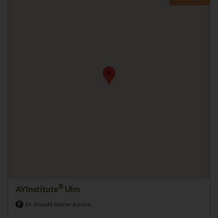
®
AYInstitute
Ulm
Dr. Ronald Steiner & more