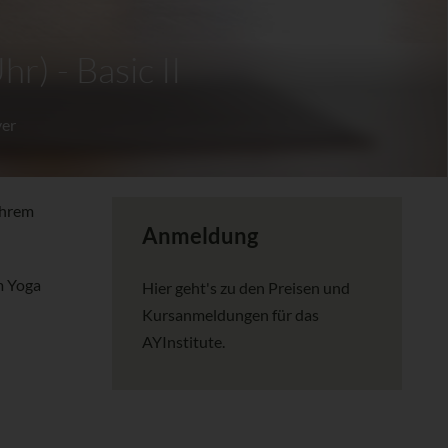
r) - Basic II
er
ihrem
Anmeldung
m Yoga
Hier geht's zu den Preisen und
Kursanmeldungen für das
AYInstitute.