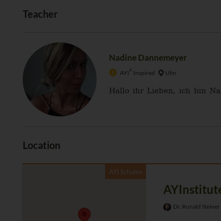
Teacher
Nadine Dannemeyer
®
AYI
Inspired
Ulm
Hallo ihr Lieben, ich bin 
Location
AYI Schulen
AYInstitut
Dr. Ronald Steiner