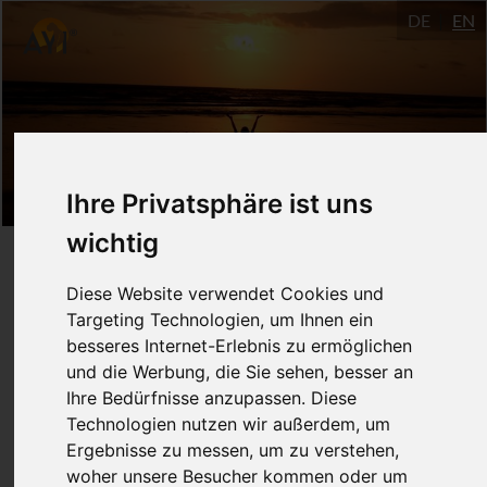
DE
EN
Ihre Privatsphäre ist uns
wichtig
Die Welt ist Klang
Diese Website verwendet Cookies und
Targeting Technologien, um Ihnen ein
September - October 2020
besseres Internet-Erlebnis zu ermöglichen
Ulm
und die Werbung, die Sie sehen, besser an
Ihre Bedürfnisse anzupassen. Diese
Markus Bodenmüller
Technologien nutzen wir außerdem, um
Ergebnisse zu messen, um zu verstehen,
Nada Brahma - die Welt ist Klang. Der
woher unsere Besucher kommen oder um