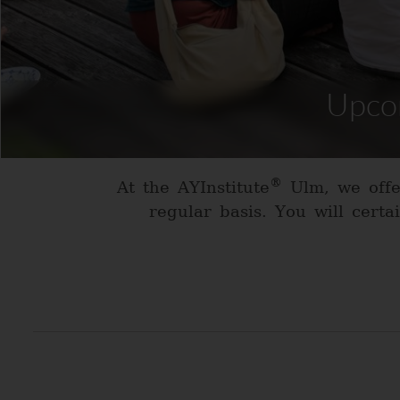
Upcom
®
At the AYInstitute
Ulm, we offe
regular basis. You will cert