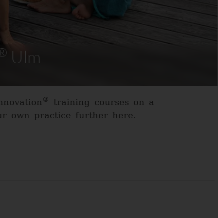
®
Ulm
®
nnovation
training courses on a
ur own practice further here.