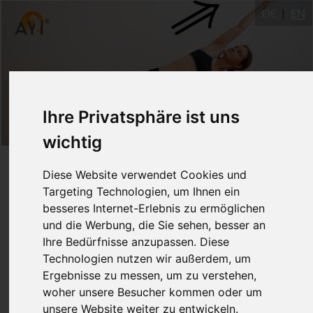
DE
EN
Ihre Privatsphäre ist uns
wichtig
Push and Pull - ein Spiel mit
Diese Website verwendet Cookies und
Targeting Technologien, um Ihnen ein
entgegengesetzten Kräften
besseres Internet-Erlebnis zu ermöglichen
und die Werbung, die Sie sehen, besser an
30.8.2017
Ihre Bedürfnisse anzupassen. Diese
Technologien nutzen wir außerdem, um
Ulm
Ergebnisse zu messen, um zu verstehen,
woher unsere Besucher kommen oder um
Dr. Katarina Tauber
2 EU
unsere Website weiter zu entwickeln.