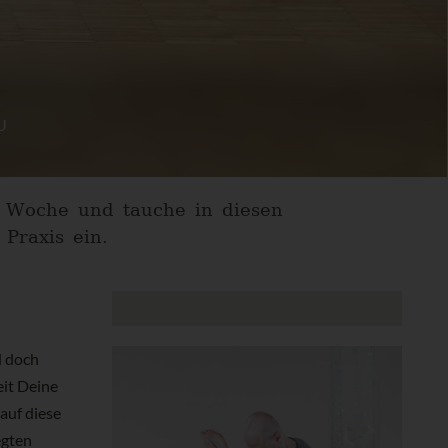
U
e Woche und tauche in diesen
Praxis ein.
d doch
eit Deine
auf diese
egten