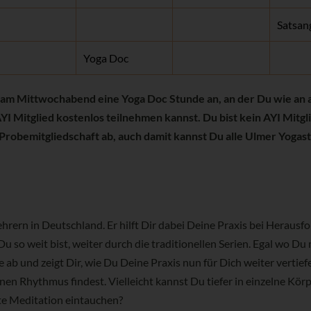
Satsan
Yoga Doc
m Mittwochabend eine Yoga Doc Stunde an, an der Du wie an a
YI Mitglied kostenlos teilnehmen kannst. Du bist kein AYI Mitg
Probemitgliedschaft ab, auch damit kannst Du alle Ulmer Yoga
rern in Deutschland. Er hilft Dir dabei Deine Praxis bei Heraus
u so weit bist, weiter durch die traditionellen Serien. Egal wo Du
le ab und zeigt Dir, wie Du Deine Praxis nun für Dich weiter vertief
en Rhythmus findest. Vielleicht kannst Du tiefer in einzelne Kör
gte Meditation eintauchen?