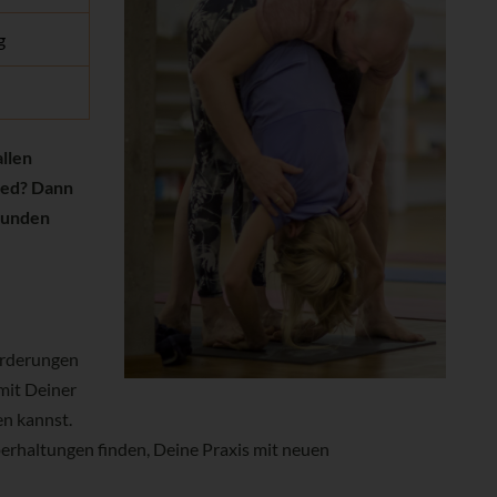
g
llen
lied? Dann
stunden
forderungen
 mit Deiner
en kannst.
perhaltungen finden, Deine Praxis mit neuen