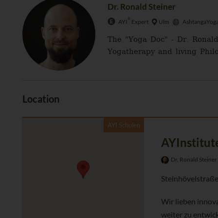
Dr. Ronald Steiner
®
AYI
Expert
Ulm
AshtangaYoga
The "Yoga Doc" - Dr. Ronald
Yogatherapy and living Philo
Location
AYI Schulen
AYInstitut
Dr. Ronald Steiner
Steinhövelstraße
Wir lieben innov
weiter zu entwick