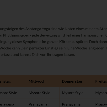
ungsfolgen des Ashtanga Yoga sind wie Noten eines mit dem At
er Rhythmusgeber - jede Bewegung wird Teil eines harmonischen 
wingung dieser Symphonie im ganzen Körper zu spüren. Doch dann
Woche kann Dein perfekter Einstieg sein: Eine Woche lang jeden T
rfasst und kannst Dich von ihr tragen lassen.
enstag
Mittwoch
Donnerstag
Freita
sore Style
Mysore Style
Mysore Style
Mysore
anayama
Pranayama
Pranayama
Prana