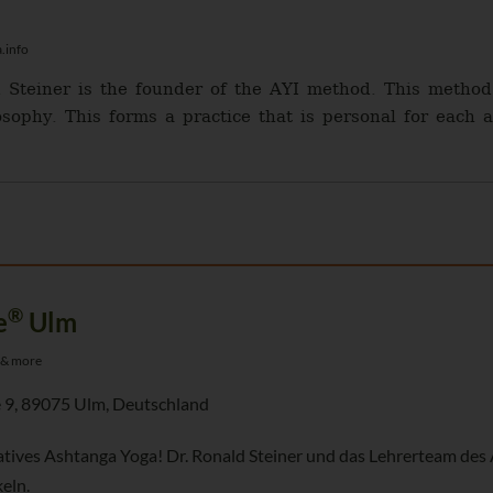
.info
 Steiner is the founder of the AYI method. This method 
sophy. This forms a practice that is personal for each a
®
e
Ulm
 & more
 9, 89075 Ulm, Deutschland
atives Ashtanga Yoga! Dr. Ronald Steiner und das Lehrerteam des 
eln.