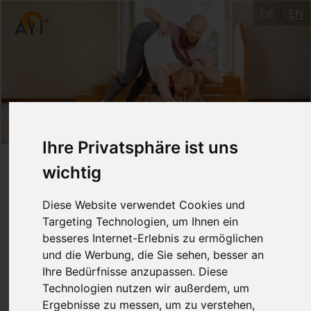
DE
EN
Ihre Privatsphäre ist uns
Rücken und Körperhaltung
wichtig
- Die Polarität des Lebens
Diese Website verwendet Cookies und
Targeting Technologien, um Ihnen ein
besseres Internet-Erlebnis zu ermöglichen
10.-11.12.2022
und die Werbung, die Sie sehen, besser an
Dr. Ronald Steiner
20 EU
Ihre Bedürfnisse anzupassen. Diese
Technologien nutzen wir außerdem, um
Ergebnisse zu messen, um zu verstehen,