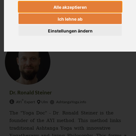
Alle akzeptieren
Ich lehne ab
Author
Einstellungen ändern
Dr. Ronald Steiner
®
AYI
Expert
Ulm
AshtangaYoga.info
The "Yoga Doc" - Dr. Ronald Steiner is the
founder of the AYI method. This method links
traditional Ashtanga Yoga with innovative
Yogatherapy and living Philosophy. This forms a