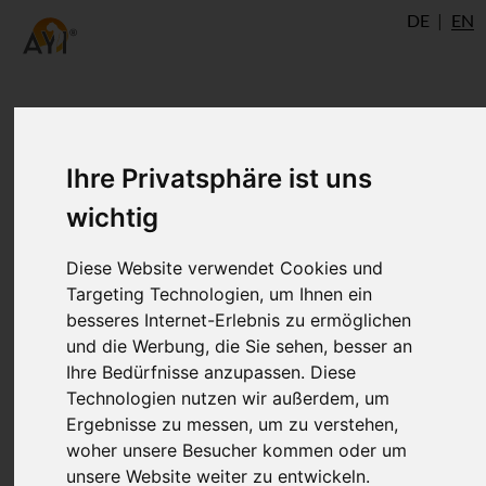
DE
EN
Ihre Privatsphäre ist uns
Wichtig
wichtig
Damit eine Zoom Live Stunde Sinn macht beachte
Diese Website verwendet Cookies und
bitte:
Targeting Technologien, um Ihnen ein
besseres Internet-Erlebnis zu ermöglichen
Komme pünktlich
und die Werbung, die Sie sehen, besser an
Bleibe bis zum Ende
Ihre Bedürfnisse anzupassen. Diese
Schalte Deine Kamera an
Technologien nutzen wir außerdem, um
Nenne Dich so wie Du wirklich heißt.
Ergebnisse zu messen, um zu verstehen,
Bitte Vor- und Nachnamen, wie Du
woher unsere Besucher kommen oder um
angemeldet bist.
unsere Website weiter zu entwickeln.