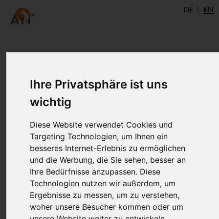
DE
EN
Author
Ihre Privatsphäre ist uns
wichtig
Diese Website verwendet Cookies und
Targeting Technologien, um Ihnen ein
besseres Internet-Erlebnis zu ermöglichen
und die Werbung, die Sie sehen, besser an
Ihre Bedürfnisse anzupassen. Diese
Technologien nutzen wir außerdem, um
Dr. Ronald Steiner
Ergebnisse zu messen, um zu verstehen,
®
woher unsere Besucher kommen oder um
AYI
Expert
Ulm
AshtangaYoga.info
unsere Website weiter zu entwickeln.