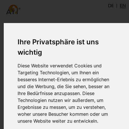
DE
EN
Ihre Privatsphäre ist uns
Author
wichtig
Diese Website verwendet Cookies und
Targeting Technologien, um Ihnen ein
besseres Internet-Erlebnis zu ermöglichen
und die Werbung, die Sie sehen, besser an
Ihre Bedürfnisse anzupassen. Diese
Technologien nutzen wir außerdem, um
Ergebnisse zu messen, um zu verstehen,
Dr. Ronald Steiner
woher unsere Besucher kommen oder um
unsere Website weiter zu entwickeln.
®
AYI
Expert
Ulm
AshtangaYoga.info