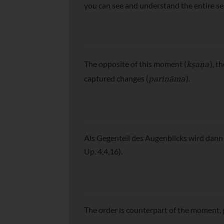
you can see and understand the entire s
kṣaṇa
The opposite of this moment (
), t
pariṇāma
captured changes (
).
Als Gegenteil des Augenblicks wird dann 
Up. 4,4,16).
The order is counterpart of the moment, p