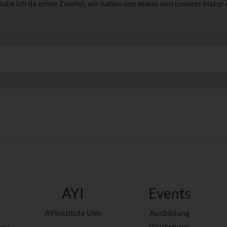
ag habe ich da echte Zweifel, wir haben uns etwas von unserer Nat
AYI
Events
AYInstitute Ulm
Ausbildung
Workshops
py,