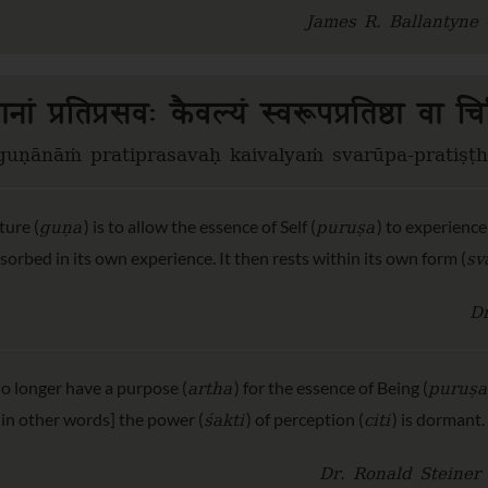
James R. Ballantyne 
गुणानां प्रतिप्रसवः कैवल्यं स्वरूपप्रतिष्ठा व
ṇānāṁ pratiprasavaḥ kaivalyaṁ svarūpa-pratiṣṭhā 
guṇa
puruṣa
ture (
) is to allow the essence of Self (
) to experience 
sv
sorbed in its own experience. It then rests within its own form (
Dr
artha
puruṣa
no longer have a purpose (
) for the essence of Being (
śakti
citi
 [in other words] the power (
) of perception (
) is dormant.
Dr. Ronald Steiner 