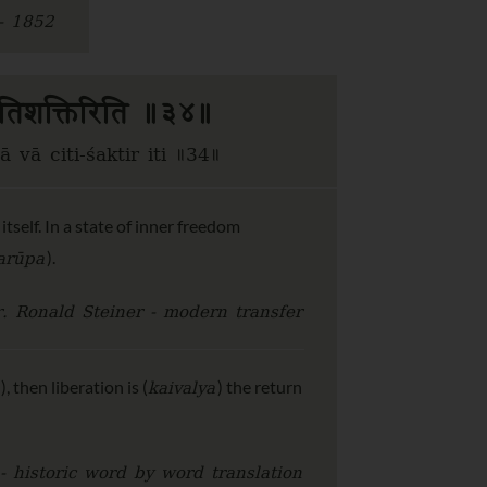
- 1852
ा चितिशक्तिरिति ॥३४॥
vā citi-śaktir iti ॥34॥
itself. In a state of inner freedom
arūpa
).
. Ronald Steiner - modern transfer
kaivalya
), then liberation is (
) the return
- historic word by word translation