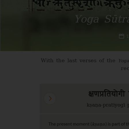
Yoga Sūtr
1
With the last verses of the
Yoga
re
क्षणप्रतियोगी 
kṣaṇa-pratiyogī
kṣaṇa
The present moment (
) is part of