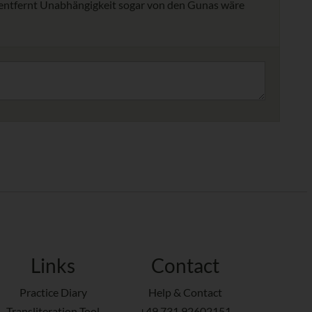
ur entfernt Unabhängigkeit sogar von den Gunas wäre
Links
Contact
Practice Diary
Help & Contact
Transliteration Tool
+49 731 92602151