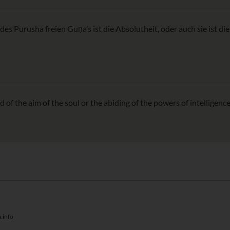
 Purusha freien Guṇa’s ist die Absolutheit, oder auch sie ist die
 of the aim of the soul or the abiding of the powers of intelligence 
.info