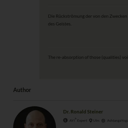
Die Rückströmung der von den Zwecken des
des Geistes.
The re-absorption of those (qualities) void
Author
Dr. Ronald Steiner
®
AYI
Expert
Ulm
AshtangaYoga