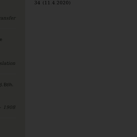
34 (11.4.2020)
ransfer
he
slation
. Bṛih.
- 1908