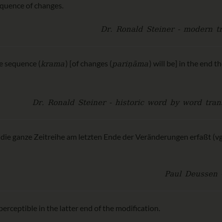
equence of changes.
Dr. Ronald Steiner - modern t
krama
pariṇāma
he sequence (
) [of changes (
) will be] in the end t
Dr. Ronald Steiner - historic word by word tran
die ganze Zeitreihe am letzten Ende der Veränderungen erfaßt (vgl
Paul Deussen 
erceptible in the latter end of the modification.