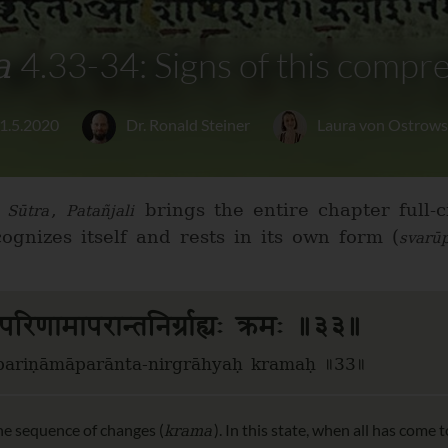
a
4.33-34: Signs of this compr
1.5.2020
Dr. Ronald Steiner
Laura von Ostrows
,
brings the entire chapter full-c
 Sūtra
Patañjali
cognizes itself and rests in its own form (
svarū
परिणामापरान्तनिर्ग्राह्यः क्रमः ॥३३॥
 pariṇāmāparānta-nirgrāhyaḥ kramaḥ ॥33॥
krama
 the sequence of changes (
). In this state, when all has come t