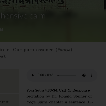
ehensive calm
ki
ircle. Our pure essence (
)
Puruṣa
).
pa
Call & Response
Yoga Sutra 4.33-34:
recitation by Dr. Ronald Steiner of
Yoga Sūtra
chapter 4 sentence 33-
o rest,