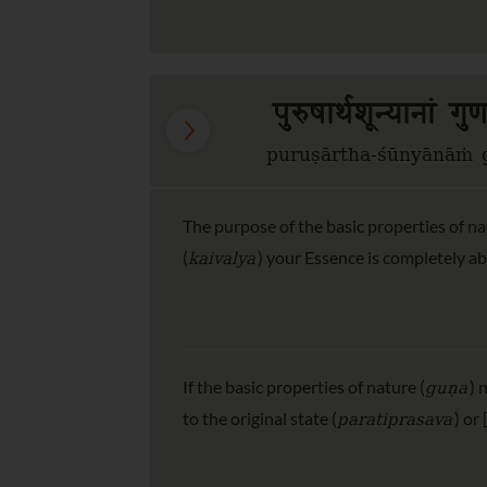
पुरुषार्थशून्यानां 
puruṣārtha-śūnyānāṁ gu
The purpose of the basic properties of na
kaivalya
(
) your Essence is completely ab
guṇa
If the basic properties of nature (
) 
paratiprasava
to the original state (
) or