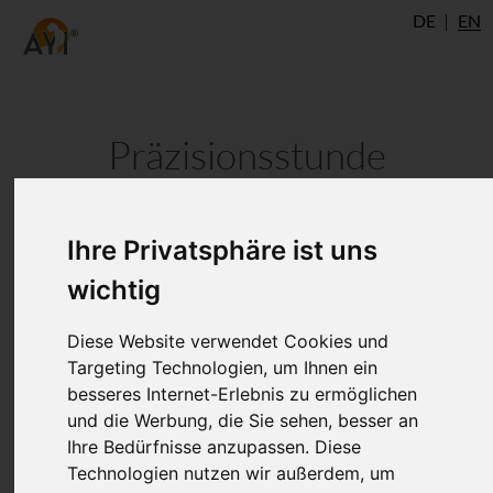
DE
EN
Präzisionsstunde
1.-29.8.2018
Ihre Privatsphäre ist uns
Ulm
wichtig
Margit Schneider
& more
Diese Website verwendet Cookies und
Targeting Technologien, um Ihnen ein
5 Mal: Mittwoch um 19 Uhr
besseres Internet-Erlebnis zu ermöglichen
und die Werbung, die Sie sehen, besser an
1.8. Margit
Ihre Bedürfnisse anzupassen. Diese
Technologien nutzen wir außerdem, um
8.8. Katharina