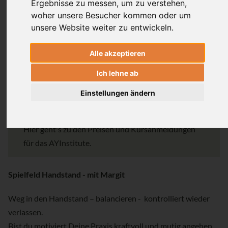
Ergebnisse zu messen, um zu verstehen,
woher unsere Besucher kommen oder um
15.8. Markus
unsere Website weiter zu entwickeln.
22.8. Markus
Alle akzeptieren
29.8. Margit
Ich lehne ab
Einstellungen ändern
Anmeldung
Hier geht's zu den Preisen und Kursanmeldungen
für das AYInstitute.
Spielfeld Handstand - mit Margit
Weg in den Handstand – balancieren - kontrolliert wieder
verlassen.
Bist du motiviert Deine Praxis kraftvoll und mutig angehen