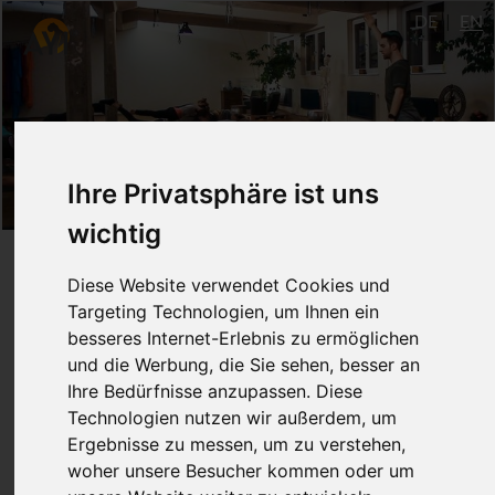
DE
EN
Ihre Privatsphäre ist uns
wichtig
Fit und gesund mit Yoga
Diese Website verwendet Cookies und
Targeting Technologien, um Ihnen ein
2.-30.8.2018
besseres Internet-Erlebnis zu ermöglichen
und die Werbung, die Sie sehen, besser an
Ulm
Ihre Bedürfnisse anzupassen. Diese
Technologien nutzen wir außerdem, um
Patrick Albus
Ergebnisse zu messen, um zu verstehen,
woher unsere Besucher kommen oder um
Ein dynamisch fordernder Yogakurs.