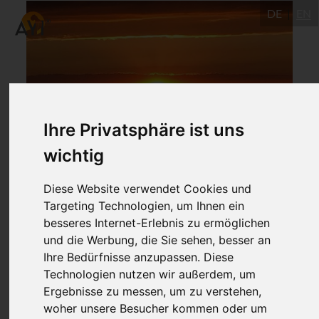
DE
EN
Ihre Privatsphäre ist uns
wichtig
108 Sonnengrüße für
Diese Website verwendet Cookies und
Frieden und Gesundheit
Targeting Technologien, um Ihnen ein
besseres Internet-Erlebnis zu ermöglichen
und die Werbung, die Sie sehen, besser an
6.1.2019
Ihre Bedürfnisse anzupassen. Diese
Ulm
Technologien nutzen wir außerdem, um
Ergebnisse zu messen, um zu verstehen,
Kumiko Weber Sakaguchi
woher unsere Besucher kommen oder um