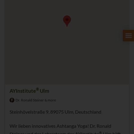
®
AYInstitute
Ulm
Dr. Ronald Steiner & more
Steinhövelstraße 9, 89075 Ulm, Deutschland
Wir lieben innovatives Ashtanga Yoga! Dr. Ronald
®
Steiner und das Lehrerteam des AYInstitute
Ulm hilft