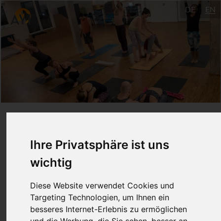
DE
EN
Mysore Style (Mo-Fr 6-
9:00 Uhr)
Ihre Privatsphäre ist uns
wichtig
September - December 2018
Diese Website verwendet Cookies und
Ulm
Targeting Technologien, um Ihnen ein
Kumiko Weber Sakaguchi
besseres Internet-Erlebnis zu ermöglichen