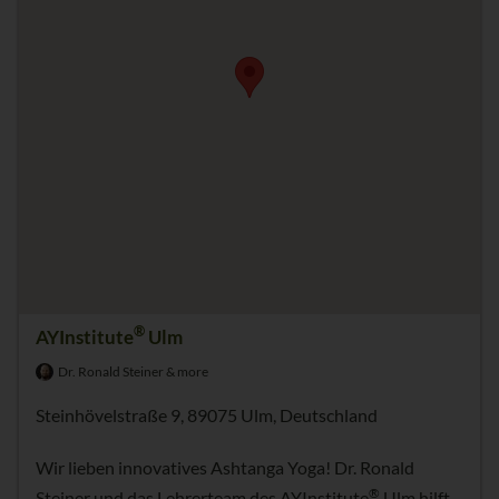
®
AYInstitute
Ulm
Dr. Ronald Steiner & more
Steinhövelstraße 9, 89075 Ulm, Deutschland
Wir lieben innovatives Ashtanga Yoga! Dr. Ronald
®
Steiner und das Lehrerteam des AYInstitute
Ulm hilft