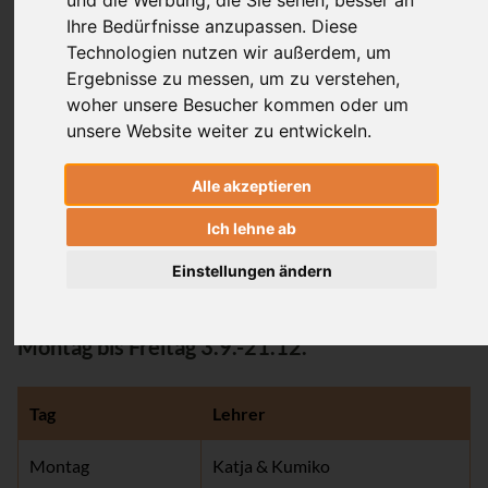
und die Werbung, die Sie sehen, besser an
& more
Ihre Bedürfnisse anzupassen. Diese
Technologien nutzen wir außerdem, um
120 EU
Ergebnisse zu messen, um zu verstehen,
woher unsere Besucher kommen oder um
Das Mysore Style Programm ermöglicht es
unsere Website weiter zu entwickeln.
Dir Deine ganz persönliche Yogapraxis zu
kultivieren. Der Lehrer hilft Dir individuell
Alle akzeptieren
beim Lernen und den einzelnen Schritten
Ich lehne ab
auf denen Du tiefer in den Yoga
eintauchst.
Einstellungen ändern
Montag bis Freitag 3.9.-21.12.
Tag
Lehrer
Montag
Katja & Kumiko