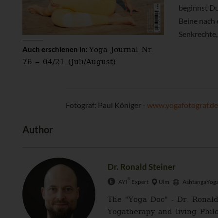
beginnst Du
Beine nach e
Senkrechte,
Yoga Journal Nr.
Auch erschienen in:
76 – 04/21 (Juli/August)
Fotograf: Paul Königer -
www.yogafotograf.d
Author
Dr. Ronald Steiner
®
AYI
Expert
Ulm
AshtangaYoga
The "Yoga Doc" - Dr. Ronald
Yogatherapy and living Philo