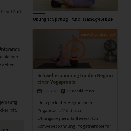
eisen. Mach
Sprung- und Handgelenke
Übung 1:
innovative class (de)
(Unterarme
e bleiben
e Zehen.
Schwebespannung für den Beginn
einer Yogapraxis
13.7.2021
Dr. Ronald Steiner
genläufig
Dein perfekter Beginn einer
cker mit.
Yogapraxis. Mit dieser
Übungssequenz kultivierst Du
Schwebespannung! Yogatherapie für
nken