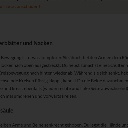
o - Jetzt anschauen!
terblätter und Nacken
 Bewegung ist etwas komplexer. Sie ähnelt bei den Armen dem Rüc
 locker nach oben ausgestreckt: Du hebst zunächst eine Schulter 
Kreisbewegung nach hinten wieder ab. Während sie sich senkt, hebt
chselnde Kreisen flüssig klappt, kannst Du die Beine dazunehmen:
e und kreist ebenfalls (wieder rechte und linke Seite abwechseln
ch mal umdrehen und vorwärts kreisen.
lsäule
leiben Arme und Beine senkrecht gehoben, Du legst die Hände und