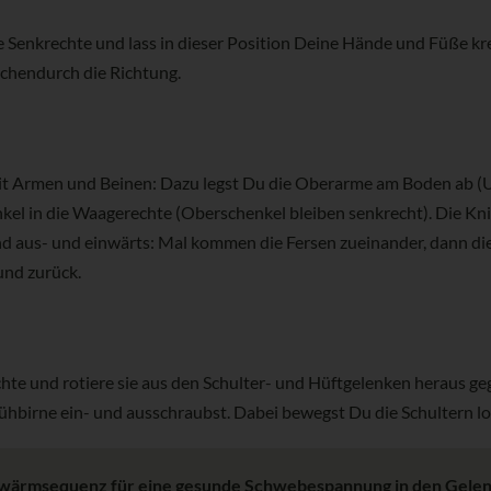
e Senkrechte und lass in dieser Position Deine Hände und Füße kr
schendurch die Richtung.
 mit Armen und Beinen: Dazu legst Du die Oberarme am Boden ab 
kel in die Waagerechte (Oberschenkel bleiben senkrecht). Die Kni
d aus- und einwärts: Mal kommen die Fersen zueinander, dann di
und zurück.
hte und rotiere sie aus den Schulter- und Hüftgelenken heraus ge
lühbirne ein- und ausschraubst. Dabei bewegst Du die Schultern lo
Aufwärmsequenz für eine gesunde Schwebespannung in den Gele