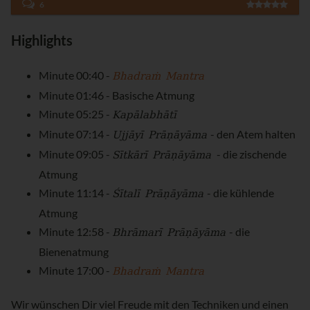
6
Highlights
Bhadraṁ Mantra
Minute 00:40 -
Minute 01:46 - Basische Atmung
Kapālabhātī
Minute 05:25 -
Ujjāyī Prāṇāyāma
Minute 07:14 -
- den Atem halten
Sītkārī Prāṇāyāma
Minute 09:05 -
- die zischende
Atmung
Śītalī Prāṇāyāma
Minute 11:14 -
- die kühlende
Atmung
Bhrāmarī Prāṇāyāma
Minute 12:58 -
- die
Bienenatmung
Bhadraṁ Mantra
Minute 17:00 -
Wir wünschen Dir viel Freude mit den Techniken und einen