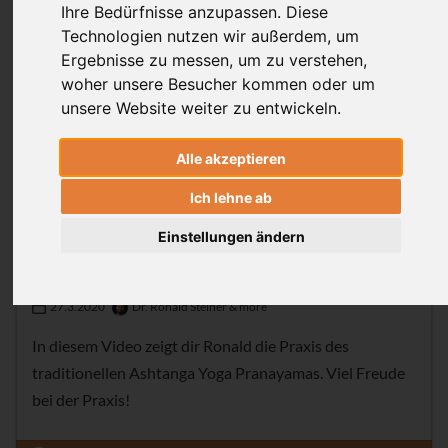
Ihre Bedürfnisse anzupassen. Diese
Prāṇayāma
das Thema
einzusteigen.
Technologien nutzen wir außerdem, um
Ergebnisse zu messen, um zu verstehen,
Pranayama (de)
woher unsere Besucher kommen oder um
unsere Website weiter zu entwickeln.
Alle akzeptieren
Ich lehne ab
Einstellungen ändern
Traditionelles Ashtanga Yoga Pranayama
27.3.2020
Dr. Ronald Steiner & more
In diesem Video zeigt dir Ronald die Praxis des
traditionellen Ashtanga Yoga Pranayamas. Viel Freude
bei der Praxis!