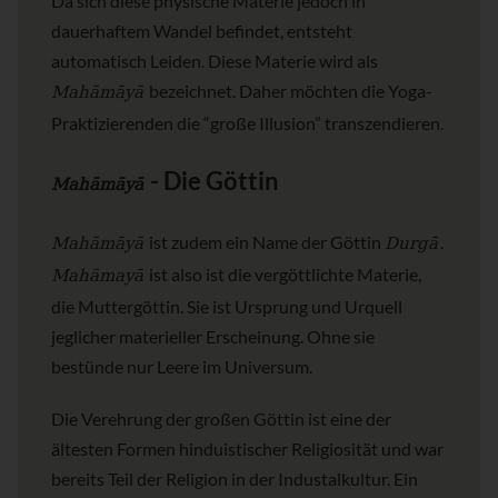
Da sich diese physische Materie jedoch in
dauerhaftem Wandel befindet, entsteht
automatisch Leiden. Diese Materie wird als
Mahāmāyā
bezeichnet. Daher möchten die Yoga-
Praktizierenden die “große Illusion” transzendieren.
- Die Göttin
Mahāmāyā
Mahāmāyā
Durgā
ist zudem ein Name der Göttin
.
Mahāmayā
ist also ist die vergöttlichte Materie,
die Muttergöttin. Sie ist Ursprung und Urquell
jeglicher materieller Erscheinung. Ohne sie
bestünde nur Leere im Universum.
Die Verehrung der großen Göttin ist eine der
ältesten Formen hinduistischer Religiosität und war
bereits Teil der Religion in der Industalkultur. Ein