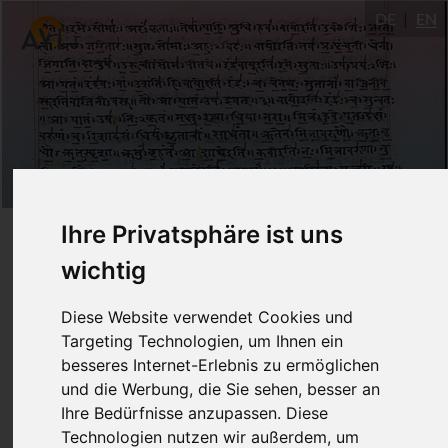
DE
EN
Dattātreyayogaśāstra
Ihre Privatsphäre ist uns
wichtig
169: Eine Verneigung an
Diese Website verwendet Cookies und
Mahāmāyā
die Göttin
Targeting Technologien, um Ihnen ein
besseres Internet-Erlebnis zu ermöglichen
und die Werbung, die Sie sehen, besser an
Ihre Bedürfnisse anzupassen. Diese
Dr. Ronald Steiner
Technologien nutzen wir außerdem, um