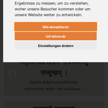
Ergebnisse zu messen, um zu verstehen,
Nils Jacob Liersch
woher unsere Besucher kommen oder um
unsere Website weiter zu entwickeln.
Fast wie ein vorgezogener Abschluss-Vers:
Alle akzeptieren
Eine Verehrung an die Mutter-Göttin, den
Ich lehne ab
Urgrund der Schöpfung,
.
Mahāmāyā
Einstellungen ändern
महामायाप्रसादेन सर्वेषामस्तु
तत्सुखम् ।
mahā-māyā-prasādena;
sarveṣām astu tat-sukham ।