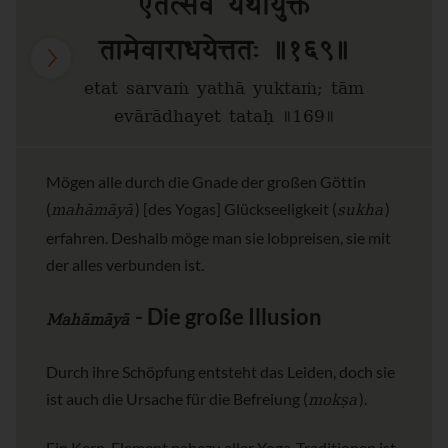
एतत्सर्वं यथायुक्तं
तामेवाराधयेत्ततः ॥१६९॥
etat sarvaṁ yathā yuktaṁ; tām
evārādhayet tataḥ ॥169॥
Mögen alle durch die Gnade der großen Göttin
mahāmāyā
sukha
(
) [des Yogas] Glückseeligkeit (
)
erfahren. Deshalb möge man sie lobpreisen, sie mit
der alles verbunden ist.
- Die große Illusion
Mahāmāyā
Durch ihre Schöpfung entsteht das Leiden, doch sie
mokṣa
ist auch die Ursache für die Befreiung (
).
Ein Kern-Element nahezu aller Yoga-Traditionen ist