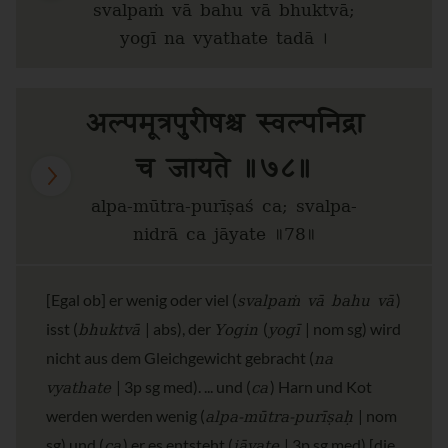
svalpaṁ vā bahu vā bhuktvā;
yogī na vyathate tadā ।
अल्पमूत्रपुरीषश्च स्वल्पनिद्रा
च जायते ॥७८॥
alpa-mūtra-purīṣaś ca; svalpa-
nidrā ca jāyate ॥78॥
svalpaṁ vā bahu vā
[Egal ob] er wenig oder viel (
)
bhuktvā
Yogin
yogī
isst (
| abs), der
(
| nom sg) wird
na
nicht aus dem Gleichgewicht gebracht (
vyathate
ca
| 3p sg med). ... und (
) Harn und Kot
alpa-mūtra-purīṣaḥ
werden werden wenig (
| nom
ca
jāyate
sg) und (
) er es entsteht (
| 3p sg med) [die