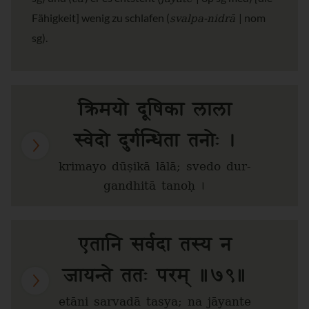
svalpa-nidrā
Fähigkeit] wenig zu schlafen (
| nom
sg).
क्रिमयो दूषिका लाला
स्वेदो दुर्गन्धिता तनोः ।
krimayo dūṣikā lālā; svedo dur-
gandhitā tanoḥ ।
एतानि सर्वदा तस्य न
जायन्ते ततः परम् ॥७९॥
etāni sarvadā tasya; na jāyante