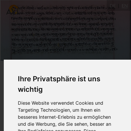
DE
EN
Dattātreyayogaśāstra
Ihre Privatsphäre ist uns
78-82: Sei vorsichtig mit
wichtig
der Kraft, die aus der
Diese Website verwendet Cookies und
Yogapraxis entsteht
Targeting Technologien, um Ihnen ein
besseres Internet-Erlebnis zu ermöglichen
und die Werbung, die Sie sehen, besser an