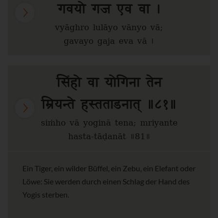
गवयो गज एव वा ।
vyāghro lulāyo vānyo vā;
gavayo gaja eva vā ।
सिंहो वा योगिना तेन
म्रियन्ते हस्तताडनात् ॥८१॥
siṁho vā yoginā tena; mriyante
hasta-tāḍanāt ॥81॥
Ein Tiger, ein wilder Büffel, ein Zebu, ein Elefant oder
Löwe: Sie werden durch einen Schlag der Hand des
Yogis sterben.