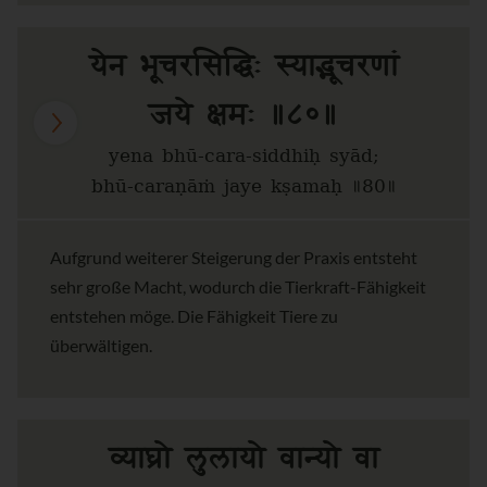
येन भूचरसिद्धिः स्याद्भूचरणां
जये क्षमः ॥८०॥
yena bhū-cara-siddhiḥ syād;
bhū-caraṇāṁ jaye kṣamaḥ ॥80॥
Aufgrund weiterer Steigerung der Praxis entsteht
sehr große Macht, wodurch die Tierkraft-Fähigkeit
entstehen möge. Die Fähigkeit Tiere zu
überwältigen.
व्याघ्रो लुलायो वान्यो वा