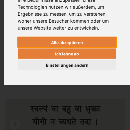
Ihre Bedürfnisse anzupassen. Diese
Dr. Ronald Steiner
Technologien nutzen wir außerdem, um
Ergebnisse zu messen, um zu verstehen,
Nils Jacob Liersch
woher unsere Besucher kommen oder um
unsere Website weiter zu entwickeln.
Durch die Yogapraxis entsteht eine
Alle akzeptieren
physische Gesundheit, Kraft, Schönheit
Ich lehne ab
und positive Ausstrahlung. Doch diese
äußeren Fertigkeiten dürfen den
Einstellungen ändern
Yogin
nicht von der inneren Erfahrung
ablenken.
स्वल्पं वा बहु वा भुक्त्वा
योगी न व्यथते तदा ।