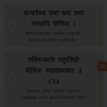
कन्दर्पस्य यथा रूपं तथा
तस्यापि योगिनः ।
kandarpasya yathā rūpaṁ;
tathā tasyāpi yoginaḥ ।
तस्मिन्काले महाविघ्नो
योगिनः स्यात्प्रमादतः ॥
८२॥
tasmin kāle mahā-vighno;
yoginaḥ syāt pramādataḥ ॥82॥