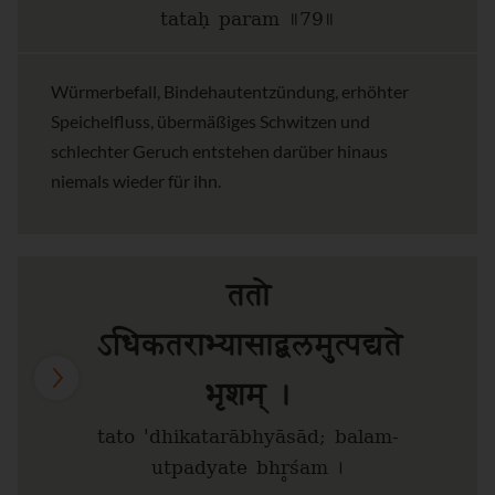
tataḥ param ॥79॥
Würmerbefall, Bindehautentzündung, erhöhter
Speichelfluss, übermäßiges Schwitzen und
schlechter Geruch entstehen darüber hinaus
niemals wieder für ihn.
ततो
ऽधिकतराभ्यासाद्बलमुत्पद्यते
भृशम् ।
tato 'dhikatarābhyāsād; balam-
utpadyate bhr̥śam ।